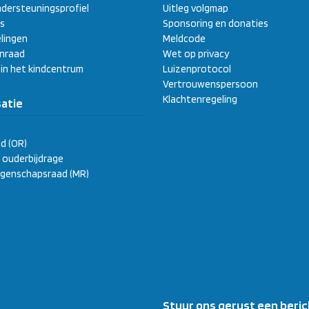
dersteuningsprofiel
Uitleg volgmap
s
Sponsoring en donaties
lingen
Meldcode
enraad
Wet op privacy
 in het kindcentrum
Luizenprotocol
Vertrouwenspersoon
Klachtenregeling
atie
d (OR)
ge ouderbijdrage
genschapsraad (MR)
Stuur ons gerust een beric