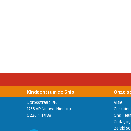
Kindcentrum de Snip
Onze s
Dorpsstraat 146
Visie
1733 AR Nieuwe Niedorp
Geschied
0226 411 488
Ons Tea
Pedagogi
Beleid so