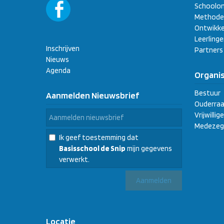
Schoolon
Methode
Ontwikke
Leerling
Inschrijven
Partners
Nieuws
Agenda
Organis
Bestuur
Aanmelden Nieuwsbrief
Ouderraa
Vrijwilli
Medezeg
Ik geef toestemming dat
Basisschool de Snip
mijn gegevens
verwerkt.
Locatie