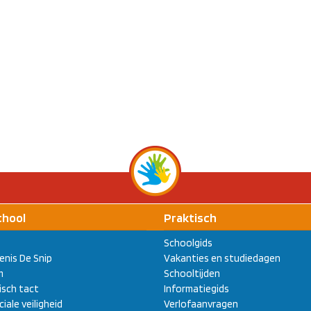
chool
Praktisch
Schoolgids
enis De Snip
Vakanties en studiedagen
m
Schooltijden
sch tact
Informatiegids
ciale veiligheid
Verlofaanvragen