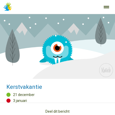
Home
Zoeken
Nieuws
Agenda
Fo
Kerstvakantie
21 december
3 januari
Deel dit bericht