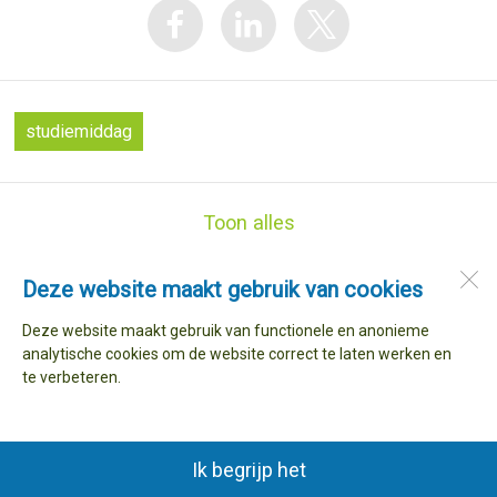
studiemiddag
Toon alles
Deze website maakt gebruik van cookies
Basisschool de Snip
Dorpsstraat 146
Deze website maakt gebruik van functionele en anonieme
1733 AR
Nieuwe Niedorp
analytische cookies om de website correct te laten werken en
te verbeteren.
Open desktopversie
Ik begrijp het
Ziber DS4