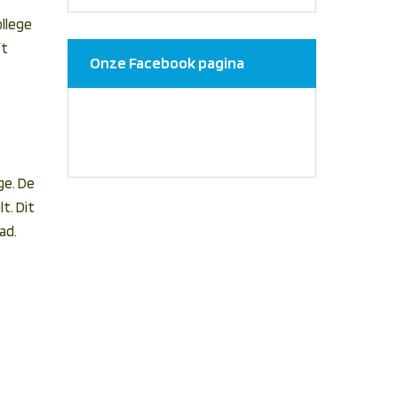
llege
ft
Onze Facebook pagina
ge. De
t. Dit
ad.