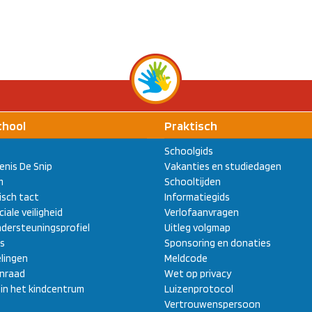
chool
Praktisch
Schoolgids
enis De Snip
Vakanties en studiedagen
m
Schooltijden
sch tact
Informatiegids
ciale veiligheid
Verlofaanvragen
dersteuningsprofiel
Uitleg volgmap
s
Sponsoring en donaties
lingen
Meldcode
enraad
Wet op privacy
 in het kindcentrum
Luizenprotocol
Vertrouwenspersoon