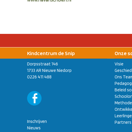
Kindcentrum de Snip
Onze s
Dorpsstraat 146
Visie
1733 AR Nieuwe Niedorp
Geschied
0226 411 488
Ons Tea
Pedagogi
Beleid so
Schoolon
Methode
Ontwikke
Leerling
Inschrijven
Partners
Nieuws