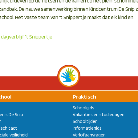
erlijk uitleven op de fietsen en de karren op het plein, schommel
 zandbak. De nauwe samenwerking binnen Kindcentrum De Snip 
school. Het vaste team van ‘t Snippertje maakt dat elk kind en
dagverblijf ’t Snippertje
chool
Praktisch
Schoolgids
enis De Snip
Vakanties en studiedagen
m
Schooltijden
sch tact
Informatiegids
ciale veiligheid
Verlofaanvragen