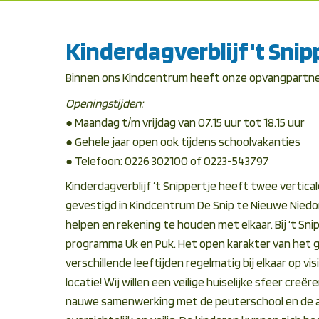
Kinderdagverblijf 't Snip
Binnen ons Kindcentrum heeft onze opvangpartner
Openingstijden:
● Maandag t/m vrijdag van 07.15 uur tot 18.15 uur
● Gehele jaar open ook tijdens schoolvakanties
● Telefoon: 0226 302100 of 0223-543797
Kinderdagverblijf ‘t Snippertje heeft twee vertic
gevestigd in Kindcentrum De Snip te Nieuwe Niedor
helpen en rekening te houden met elkaar. Bij ‘t Sn
programma Uk en Puk. Het open karakter van het g
verschillende leeftijden regelmatig bij elkaar op v
locatie! Wij willen een veilige huiselijke sfeer creë
nauwe samenwerking met de peuterschool en de afd