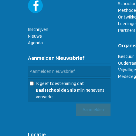
Schoolon
Methode
Ontwikke
Leerling
Inschrijven
Partners
Nieuws
Agenda
Organis
Bestuur
Aanmelden Nieuwsbrief
Ouderraa
Vrijwilli
Medezeg
Ik geef toestemming dat
Basisschool de Snip
mijn gegevens
verwerkt.
Locatie