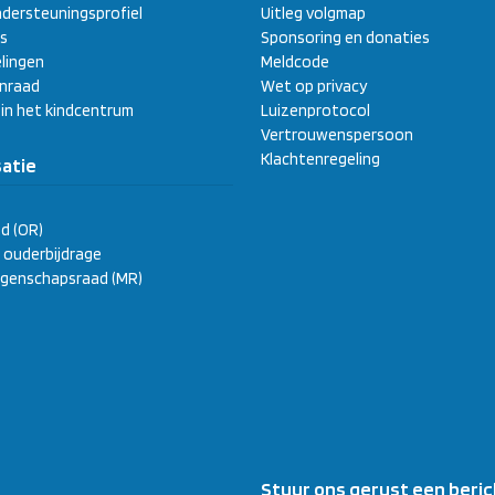
dersteuningsprofiel
Uitleg volgmap
s
Sponsoring en donaties
lingen
Meldcode
enraad
Wet op privacy
 in het kindcentrum
Luizenprotocol
Vertrouwenspersoon
Klachtenregeling
atie
d (OR)
ge ouderbijdrage
genschapsraad (MR)
Stuur ons gerust een beric