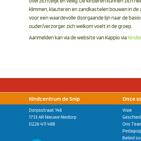
overzichtelijk en veilig. De kinderen kunnen zich he
klimmen, klauteren en zandkastelen bouwen in de
voor een waardevolle doorgaande lijn naar de basis
ouder/verzorger zich welkom voelt in de groep.
Aanmelden kan via de website van Kappio via
Kinder
Kindcentrum de Snip
Onze s
Dorpsstraat 146
Visie
1733 AR Nieuwe Niedorp
Geschied
0226 411 488
Ons Tea
Pedagogi
Beleid so