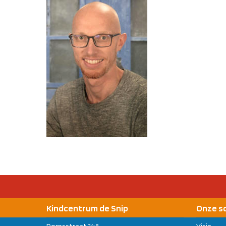
Kindcentrum de Snip
Onze s