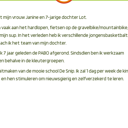
t mijn vrouw Janine en 7-jarige dochter Lot.
 ben vaak aan het hardlopen, fietsen op de gravelbike/mountainbike
 mijn sup. In het verleden heb ik verschillende jongensbasketba
ach ik het team van mijn dochter.
k 7 jaar geleden de PABO afgerond. Sindsdien ben ik werkzaam
pen behalve in de kleutergroepen.
itmaken van de mooie school De Snip. Ik zal 1 dag per week de k
n hen stimuleren om nieuwsgierig en zelfverzekerd te leren.