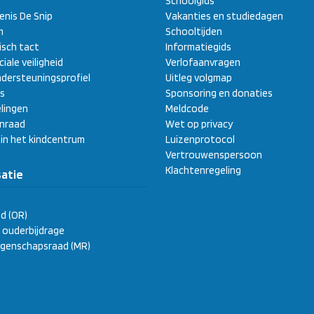
Schoolgids
enis De Snip
Vakanties en studiedagen
m
Schooltijden
sch tact
Informatiegids
ciale veiligheid
Verlofaanvragen
dersteuningsprofiel
Uitleg volgmap
s
Sponsoring en donaties
lingen
Meldcode
enraad
Wet op privacy
 in het kindcentrum
Luizenprotocol
Vertrouwenspersoon
Klachtenregeling
atie
d (OR)
ge ouderbijdrage
genschapsraad (MR)