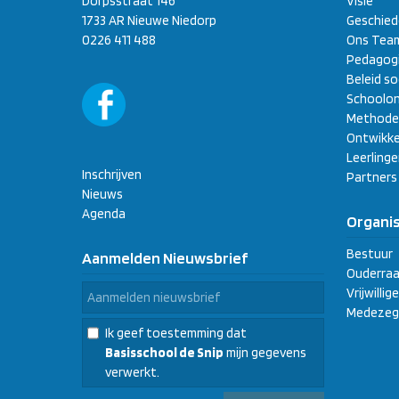
Dorpsstraat 146
Visie
1733 AR Nieuwe Niedorp
Geschied
0226 411 488
Ons Tea
Pedagogi
Beleid so
Schoolon
Methode
Ontwikke
Leerling
Inschrijven
Partners
Nieuws
Agenda
Organis
Bestuur
Aanmelden Nieuwsbrief
Ouderraa
Vrijwilli
Medezeg
Ik geef toestemming dat
Basisschool de Snip
mijn gegevens
verwerkt.