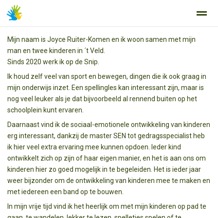
Mijn naam is Joyce Ruiter-Komen en ik woon samen met mijn
man en twee kinderen in ´t Veld.
Sinds 2020 werk ik op de Snip.
Ik houd zelf veel van sport en bewegen, dingen die ik ook graag in
Home
Zoeken
Nieuws
Agenda
Fo
mijn onderwijs inzet. Een spellingles kan interessant zijn, maar is
nog veel leuker als je dat bijvoorbeeld al rennend buiten op het
schoolplein kunt ervaren.
Daarnaast vind ik de sociaal-emotionele ontwikkeling van kinderen
erg interessant, dankzij de master SEN tot gedragsspecialist heb
ik hier veel extra ervaring mee kunnen opdoen. Ieder kind
ontwikkelt zich op zijn of haar eigen manier, en het is aan ons om
kinderen hier zo goed mogelijk in te begeleiden. Het is ieder jaar
weer bijzonder om de ontwikkeling van kinderen mee te maken en
met iedereen een band op te bouwen.
In mijn vrije tijd vind ik het heerlijk om met mijn kinderen op pad te
gaan, te wandelen, lekker te lezen, spelletjes spelen of te