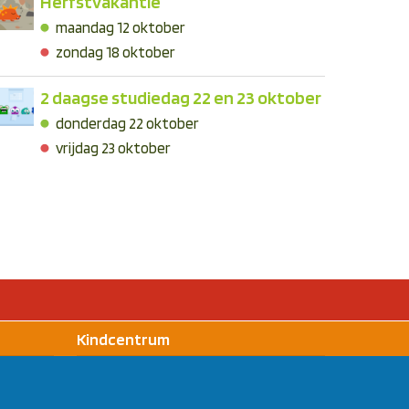
Herfstvakantie
maandag 12 oktober
zondag 18 oktober
2 daagse studiedag 22 en 23 oktober
dezeggenschapsraad (OMR)
Kindcentrum De S
donderdag 22 oktober
vrijdag 23 oktober
Kindcentrum