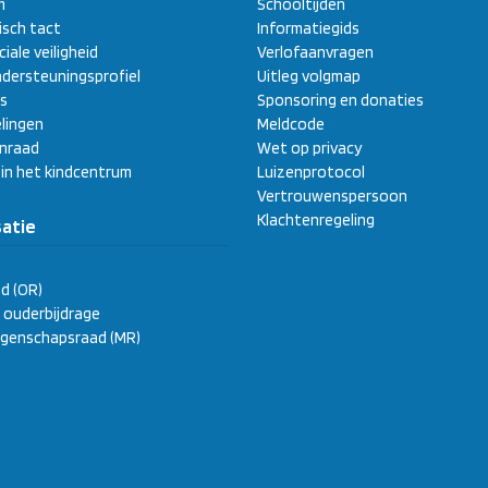
m
Schooltijden
sch tact
Informatiegids
ciale veiligheid
Verlofaanvragen
dersteuningsprofiel
Uitleg volgmap
s
Sponsoring en donaties
lingen
Meldcode
enraad
Wet op privacy
 in het kindcentrum
Luizenprotocol
Vertrouwenspersoon
Klachtenregeling
atie
d (OR)
ge ouderbijdrage
genschapsraad (MR)