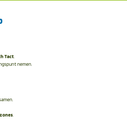
p
h Tact
.
tgangspunt nemen.
 samen.
lzones
.