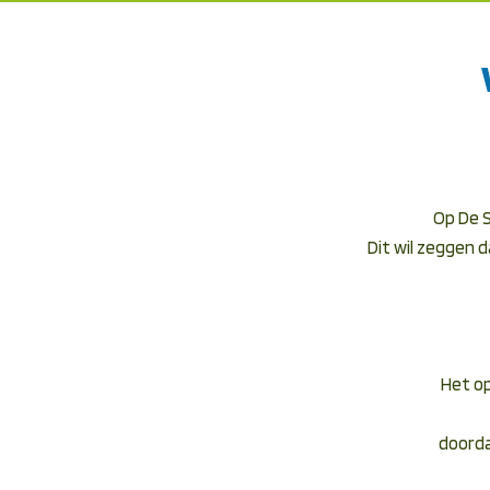
Op De 
Dit wil zeggen d
Het op
doorda