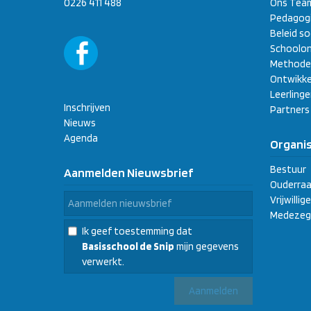
0226 411 488
Ons Tea
Pedagogi
Beleid so
Schoolon
Methode
Ontwikke
Leerling
Inschrijven
Partners
Nieuws
Agenda
Organis
Bestuur
Aanmelden Nieuwsbrief
Ouderraa
Vrijwilli
Medezeg
Ik geef toestemming dat
Basisschool de Snip
mijn gegevens
verwerkt.