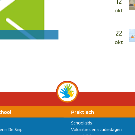
12
okt
22
Vacature oudergeleding me
okt
chool
Praktisch
Schoolgids
enis De Snip
Vakanties en studiedagen