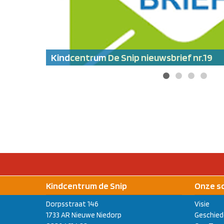
Kindcentrum De Snip nieuwsbrief nr.19
Kindcentrum de Snip
Onze s
Dorpsstraat 146
Visie
1733 AR Nieuwe Niedorp
Geschied