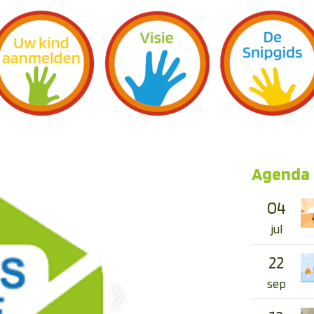
Agenda
04
jul
22
sep