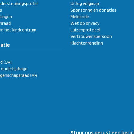
dersteuningsprofiel
Uitleg volgmap
s
Sponsoring en donaties
lingen
Meldcode
enraad
Wet op privacy
 in het kindcentrum
Luizenprotocol
Vertrouwenspersoon
Klachtenregeling
atie
d (OR)
ge ouderbijdrage
genschapsraad (MR)
Stuur ons gerust een beric