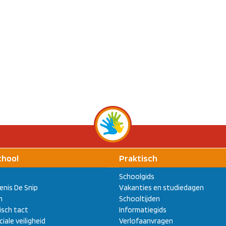
chool
Praktisch
Schoolgids
enis De Snip
Vakanties en studiedagen
m
Schooltijden
sch tact
Informatiegids
ciale veiligheid
Verlofaanvragen