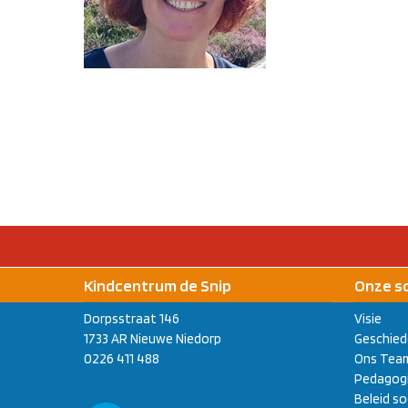
Kindcentrum de Snip
Onze s
Dorpsstraat 146
Visie
1733 AR Nieuwe Niedorp
Geschied
0226 411 488
Ons Tea
Pedagogi
Beleid so