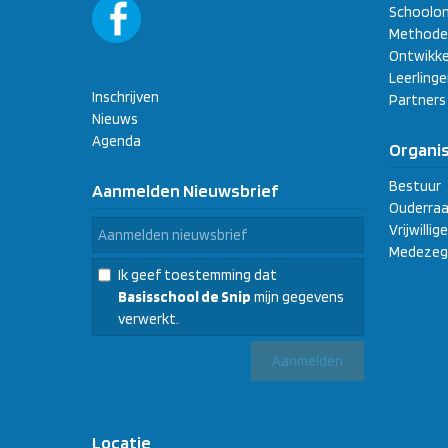
Schoolon
Methode
Ontwikke
Leerling
Inschrijven
Partners
Nieuws
Agenda
Organis
Bestuur
Aanmelden Nieuwsbrief
Ouderraa
Vrijwilli
Medezeg
Ik geef toestemming dat
Basisschool de Snip
mijn gegevens
verwerkt.
Locatie