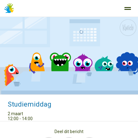
Home
Zoeken
Nieuws
Agenda
Fo
Studiemiddag
2 maart
12:00 - 14:00
Deel dit bericht