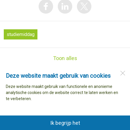
studiemiddag
Toon alles
Deze website maakt gebruik van cookies
Basisschool de Snip
Dorpsstraat 146
Deze website maakt gebruik van functionele en anonieme
1733 AR
Nieuwe Niedorp
analytische cookies om de website correct te laten werken en
te verbeteren.
Open desktopversie
Ik begrijp het
Ziber DS4