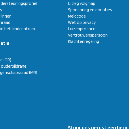
dersteuningsprofiel
Uitleg volgmap
s
Sponsoring en donaties
lingen
Meldcode
enraad
Wet op privacy
 in het kindcentrum
Luizenprotocol
Vertrouwenspersoon
Klachtenregeling
atie
d (OR)
ge ouderbijdrage
genschapsraad (MR)
Stuur ons gerust een beric