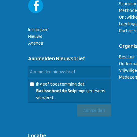
Schoolon
Methode
Ontwikke
Leerling
Inschrijven
Partners
Nieuws
Agenda
Organis
Bestuur
Aanmelden Nieuwsbrief
Ouderraa
Vrijwilli
Medezeg
Ik geef toestemming dat
Basisschool de Snip
mijn gegevens
verwerkt.
Locatie