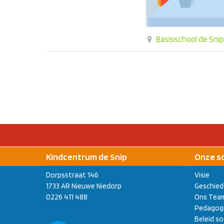
Basisschool de Snip
Kindcentrum de Snip
Onze s
Dorpsstraat 146
Visie
1733 AR Nieuwe Niedorp
Geschied
0226 411 488
Ons Tea
Pedagogi
Beleid so