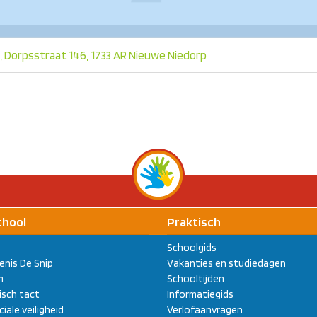
, Dorpsstraat 146, 1733 AR Nieuwe Niedorp
chool
Praktisch
Schoolgids
enis De Snip
Vakanties en studiedagen
m
Schooltijden
sch tact
Informatiegids
ciale veiligheid
Verlofaanvragen