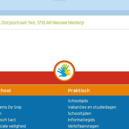
, Dorpsstraat 146, 1733 AR Nieuwe Niedorp
chool
Praktisch
Schoolgids
enis De Snip
Vakanties en studiedagen
m
Schooltijden
sch tact
Informatiegids
ciale veiligheid
Verlofaanvragen