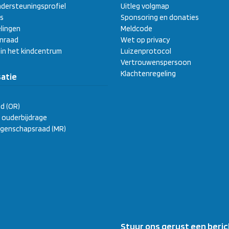
dersteuningsprofiel
Uitleg volgmap
s
Sponsoring en donaties
lingen
Meldcode
enraad
Wet op privacy
 in het kindcentrum
Luizenprotocol
Vertrouwenspersoon
Klachtenregeling
atie
d (OR)
ge ouderbijdrage
genschapsraad (MR)
Stuur ons gerust een beric