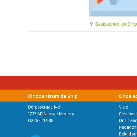
Basisschool de Snip
Kindcentrum de Snip
Onze s
Dorpsstraat 146
Visie
1733 AR Nieuwe Niedorp
Geschied
0226 411 488
Ons Tea
Pedagogi
Beleid so