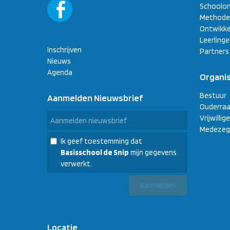
Schoolon
Methode
Ontwikke
Leerling
Inschrijven
Partners
Nieuws
Agenda
Organis
Bestuur
Aanmelden Nieuwsbrief
Ouderraa
Vrijwilli
Medezeg
Ik geef toestemming dat
Basisschool de Snip
mijn gegevens
verwerkt.
Locatie