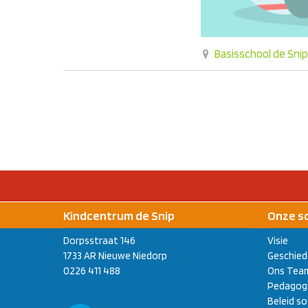
Basisschool de Snip
Kindcentrum de Snip
Onze s
Dorpsstraat 146
Visie
1733 AR Nieuwe Niedorp
Geschied
0226 411 488
Ons Tea
Pedagogi
Beleid so