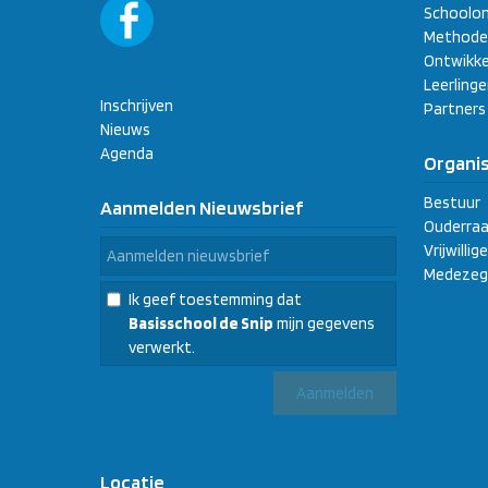
Schoolon
Methode
Ontwikke
Leerling
Inschrijven
Partners
Nieuws
Agenda
Organis
Bestuur
Aanmelden Nieuwsbrief
Ouderraa
Vrijwilli
Medezeg
Ik geef toestemming dat
Basisschool de Snip
mijn gegevens
verwerkt.
Locatie