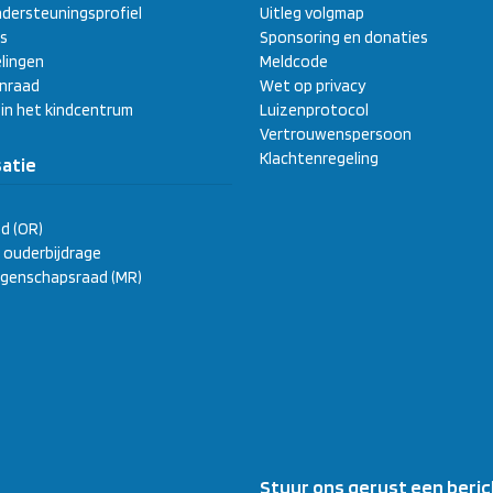
dersteuningsprofiel
Uitleg volgmap
s
Sponsoring en donaties
lingen
Meldcode
enraad
Wet op privacy
 in het kindcentrum
Luizenprotocol
Vertrouwenspersoon
Klachtenregeling
atie
d (OR)
ge ouderbijdrage
genschapsraad (MR)
Stuur ons gerust een beric