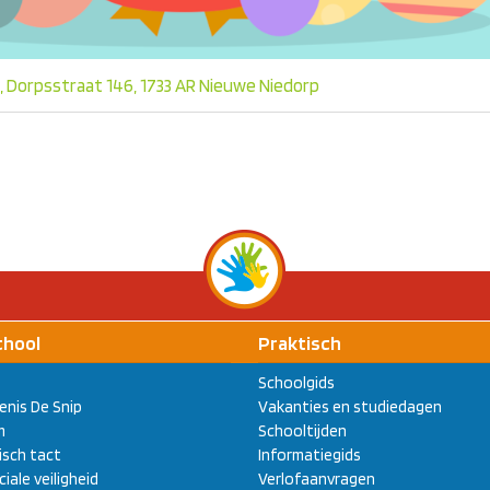
, Dorpsstraat 146, 1733 AR Nieuwe Niedorp
chool
Praktisch
Schoolgids
enis De Snip
Vakanties en studiedagen
m
Schooltijden
sch tact
Informatiegids
ciale veiligheid
Verlofaanvragen