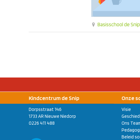
Basisschool de Snip
Kindcentrum de Snip
Onze s
Dorpsstraat 146
Visie
1733 AR Nieuwe Niedorp
Geschied
0226 411 488
Ons Tea
Pedagogi
Beleid so