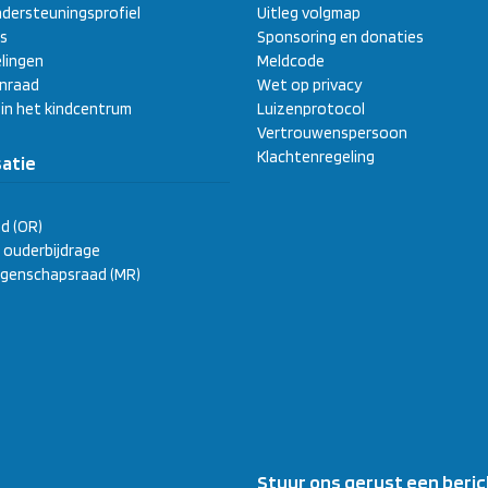
dersteuningsprofiel
Uitleg volgmap
s
Sponsoring en donaties
lingen
Meldcode
enraad
Wet op privacy
 in het kindcentrum
Luizenprotocol
Vertrouwenspersoon
Klachtenregeling
atie
d (OR)
ge ouderbijdrage
genschapsraad (MR)
Stuur ons gerust een beric