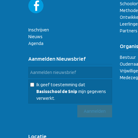
Schoolon
Methode
Ontwikke
Leerling
Inschrijven
Partners
Nieuws
Agenda
Organis
Bestuur
Aanmelden Nieuwsbrief
Ouderraa
Vrijwilli
Medezeg
Ik geef toestemming dat
Basisschool de Snip
mijn gegevens
verwerkt.
Locatie