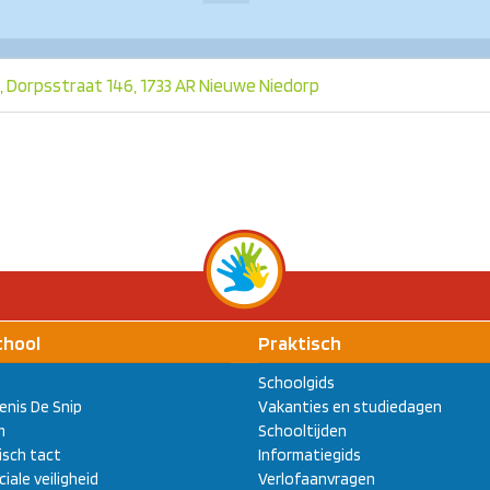
, Dorpsstraat 146, 1733 AR Nieuwe Niedorp
chool
Praktisch
Schoolgids
enis De Snip
Vakanties en studiedagen
m
Schooltijden
sch tact
Informatiegids
ciale veiligheid
Verlofaanvragen